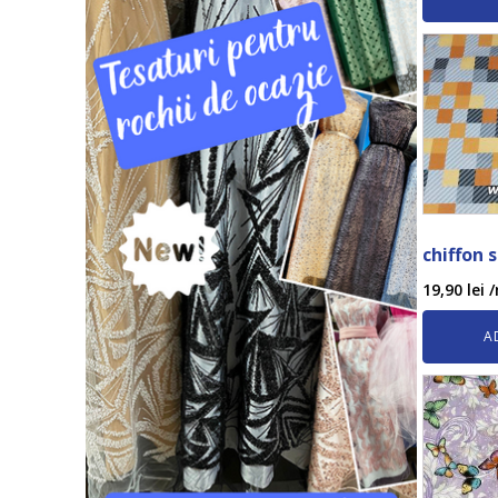
chiffon 
19,90
lei
/
A