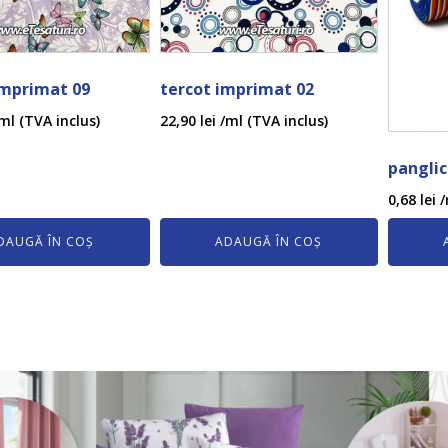
imprimat 09
tercot imprimat 02
ml (TVA inclus)
22,90
lei
/ml (TVA inclus)
panglic
0,68
lei
/
DAUGĂ ÎN COȘ
ADAUGĂ ÎN COȘ