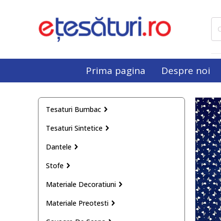
Cau
dup
Prima pagina
Despre noi
Tesaturi Bumbac
Tesaturi Sintetice
Dantele
Stofe
Materiale Decoratiuni
Materiale Preotesti