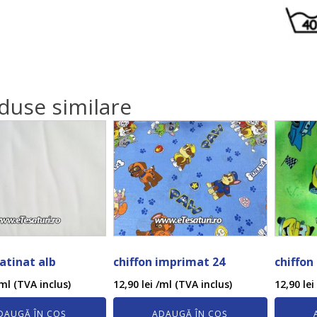
duse similare
satinat alb
chiffon imprimat 24
chiffon
ml (TVA inclus)
12,90
lei
/ml (TVA inclus)
12,90
lei
DAUGĂ ÎN COȘ
ADAUGĂ ÎN COȘ