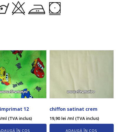
 imprimat 12
chiffon satinat crem
/ml (TVA inclus)
19,90
lei
/ml (TVA inclus)
ADAUGĂ ÎN COȘ
ADAUGĂ ÎN COȘ