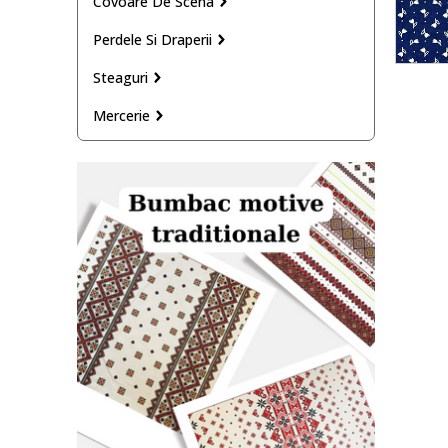
Covoare De Scena
Perdele Si Draperii
Steaguri
Mercerie