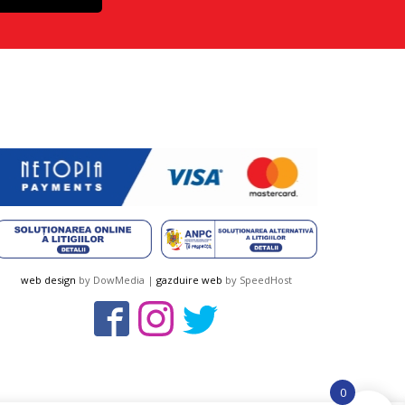
web design
by DowMedia |
gazduire web
by SpeedHost
0