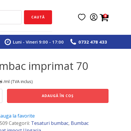
0
CAUTĂ
Luni - Vineri 9:00 - 17:00
0732 478 433
mbac imprimat 70
ei
/ml (TVA inclus)
e
ADAUGĂ ÎN COȘ
t
auga la favorite
509
Categorii:
Tesaturi bumbac
,
Bumbac
mat import Ungaria