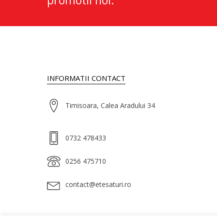
promotii noi.
INFORMATII CONTACT
Timisoara, Calea Aradului 34
0732 478433
0256 475710
contact@etesaturi.ro