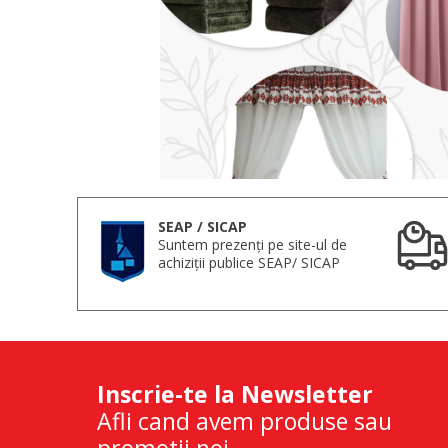
SEAP / SICAP
Suntem prezenți pe site-ul de
achiziții publice SEAP/ SICAP
Inscrie-te la Newsletter
Afli cand avem produse sau