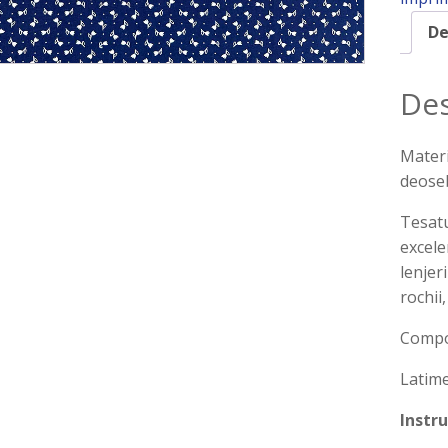
De
Des
Materi
deoseb
Tesatu
excele
lenjer
rochii,
Compo
Latime
Instru