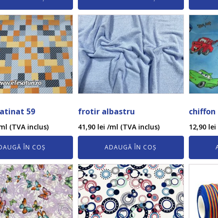
satinat 59
frotir albastru
chiffon
ml (TVA inclus)
41,90
lei
/ml (TVA inclus)
12,90
lei
DAUGĂ ÎN COȘ
ADAUGĂ ÎN COȘ