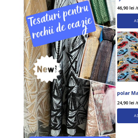
46,90
lei
/
A
polar M
24,90
lei
/
A