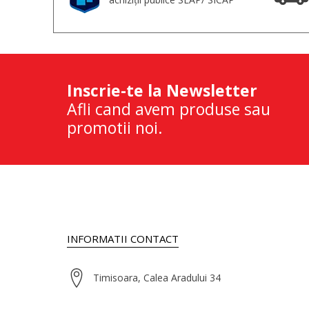
Inscrie-te la Newsletter
Afli cand avem produse sau
promotii noi.
INFORMATII CONTACT
Timisoara, Calea Aradului 34