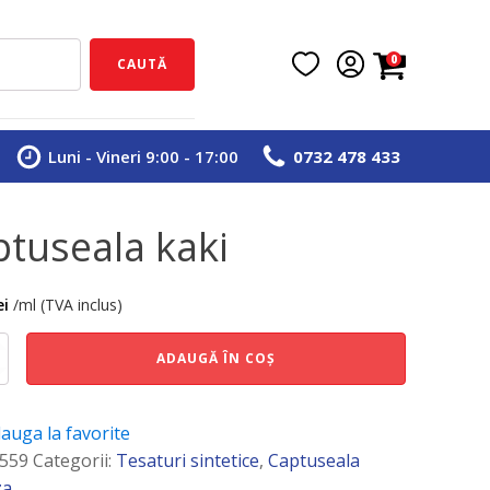
0
CAUTĂ
Luni - Vineri 9:00 - 17:00
0732 478 433
ptuseala kaki
ei
/ml (TVA inclus)
e
ADAUGĂ ÎN COȘ
ala
auga la favorite
559
Categorii:
Tesaturi sintetice
,
Captuseala
za