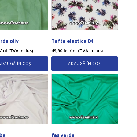
erde oliv
Tafta elastica 04
/ml (TVA inclus)
49,90
lei
/ml (TVA inclus)
ADAUGĂ ÎN COȘ
ADAUGĂ ÎN COȘ
lba
fas verde