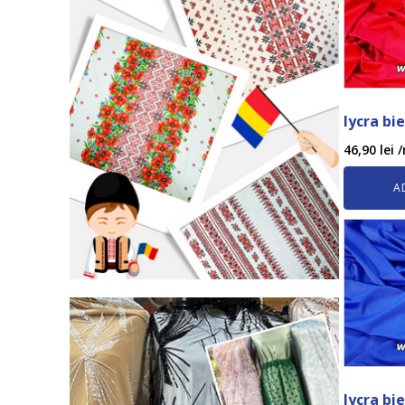
lycra bie
46,90
lei
/
A
lycra bi