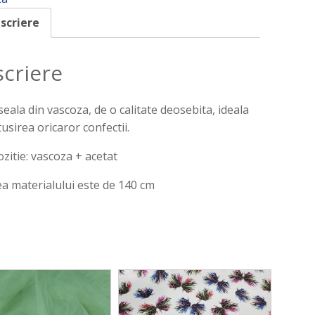
scriere
criere
eala din vascoza, de o calitate deosebita, ideala
tusirea oricaror confectii.
itie: vascoza + acetat
a materialului este de 140 cm