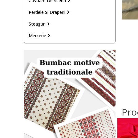
Covoare De Scena
Perdele Si Draperii
Steaguri
Mercerie
Pro