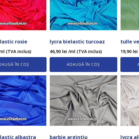
lastic rosie
lycra bielastic turcoaz
tulle v
ml (TVA inclus)
46,90
lei
/ml (TVA inclus)
19,90
lei
DAUGĂ ÎN COȘ
ADAUGĂ ÎN COȘ
elastic albastra
barbie argintiu
lycra a