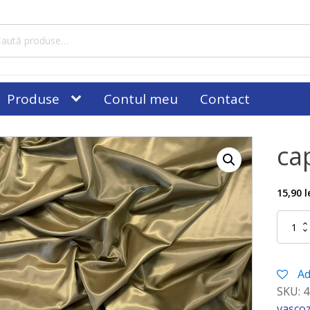
tă
ă:
Produse
Contul meu
Contact
ca
15,90
l
Cantitat
captuse
kaki
Ad
SKU:
4
vasco