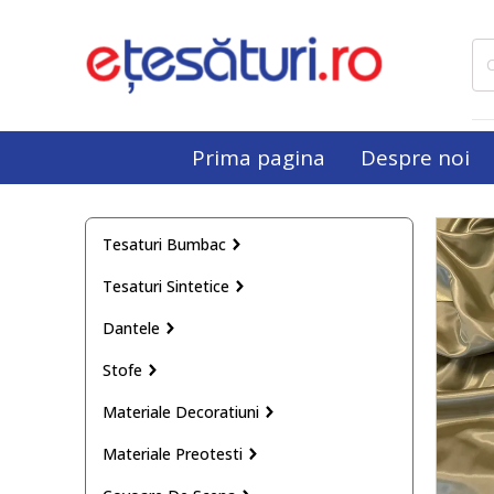
Cau
dup
Prima pagina
Despre noi
Tesaturi Bumbac
Tesaturi Sintetice
Dantele
Stofe
Materiale Decoratiuni
Materiale Preotesti