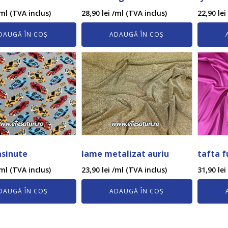
ml (TVA inclus)
28,90
lei
/ml (TVA inclus)
22,90
lei
DAUGĂ ÎN COȘ
ADAUGĂ ÎN COȘ
asinute
lame metalizat auriu
tafta f
ml (TVA inclus)
23,90
lei
/ml (TVA inclus)
31,90
lei
DAUGĂ ÎN COȘ
ADAUGĂ ÎN COȘ