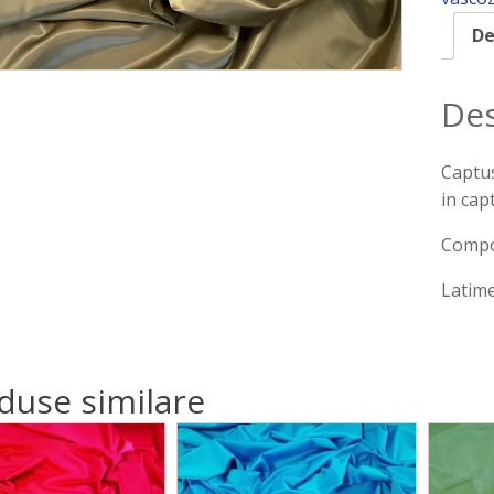
De
Des
Captus
in cap
Compoz
Latime
duse similare