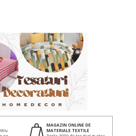
MAGAZIN ONLINE DE
ntru
MATERIALE TEXTILE
te pe
Peste 3000 de tesaturi in stoc