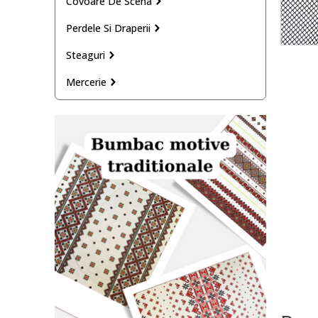
Covoare De Scena
Perdele Si Draperii
Steaguri
Mercerie