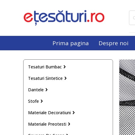
Cau
dup
Prima pagina
Despre noi
Tesaturi Bumbac
Tesaturi Sintetice
Dantele
Stofe
Materiale Decoratiuni
Materiale Preotesti