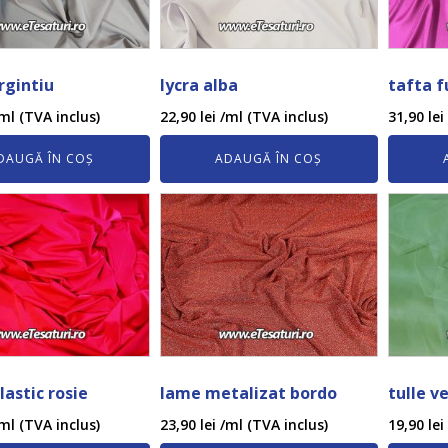
rgintiu
lycra alba
tafta f
ml (TVA inclus)
22,90
lei
/ml (TVA inclus)
31,90
lei
DAUGĂ ÎN COȘ
ADAUGĂ ÎN COȘ
lastic rosie
lame metalizat bordo
tulle v
ml (TVA inclus)
23,90
lei
/ml (TVA inclus)
19,90
lei