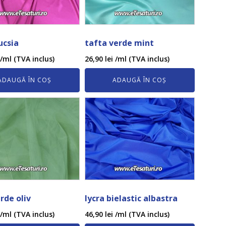
ucsia
tafta verde mint
/ml (TVA inclus)
26,90
lei
/ml (TVA inclus)
ADAUGĂ ÎN COȘ
ADAUGĂ ÎN COȘ
erde oliv
lycra bielastic albastra
/ml (TVA inclus)
46,90
lei
/ml (TVA inclus)