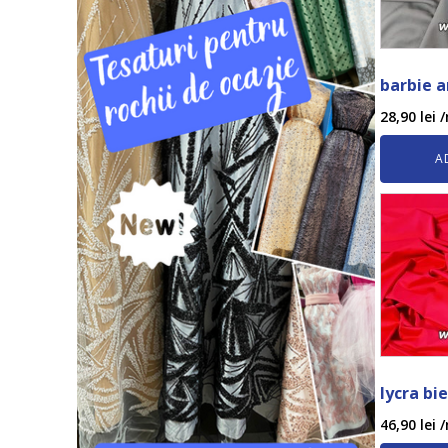
barbie a
28,90
lei
/
A
lycra bie
46,90
lei
/