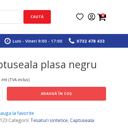
0
CAUTĂ
Luni - Vineri 9:00 - 17:00
0732 478 433
ptuseala plasa negru
i
/ml (TVA inclus)
e
ADAUGĂ ÎN COȘ
ala
auga la favorite
123
Categorii:
Tesaturi sintetice
,
Captuseala