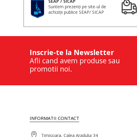
SEAP / SICAP
Suntem prezenți pe site-ul de
achiziții publice SEAP/ SICAP
Inscrie-te la Newsletter
Afli cand avem produse sau
promotii noi.
INFORMATII CONTACT
Timisoara, Calea Aradului 34