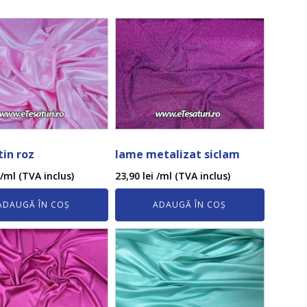
tin roz
lame metalizat siclam
/ml (TVA inclus)
23,90
lei
/ml (TVA inclus)
ADAUGĂ ÎN COȘ
ADAUGĂ ÎN COȘ