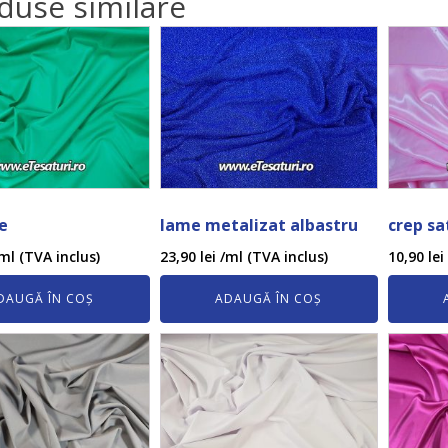
duse similare
e
lame metalizat albastru
crep sa
ml (TVA inclus)
23,90
lei
/ml (TVA inclus)
10,90
lei
DAUGĂ ÎN COȘ
ADAUGĂ ÎN COȘ