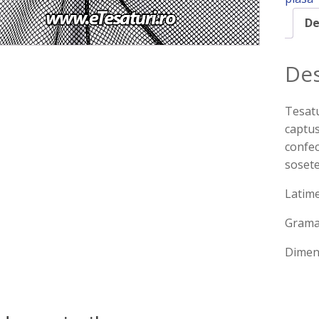
De
Des
Tesatu
captus
confec
sosete
Latim
Gramaj
Dimens