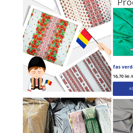
Pro
fas verd
16,70
lei
/
A