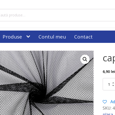
tă
ă:
Produse
Contul meu
Contact
ca
6,90
le
Cantitat
captuse
plasa
negru
Ad
SKU:
4
plasa