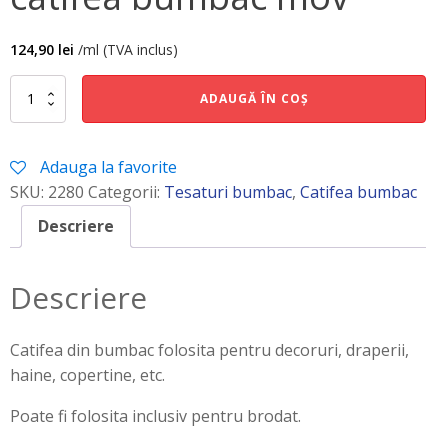
124,90
lei
/ml (TVA inclus)
Cantitate
ADAUGĂ ÎN COȘ
catifea
bumbac
mov
Adauga la favorite
SKU:
2280
Categorii:
Tesaturi bumbac
,
Catifea bumbac
Descriere
Descriere
Catifea din bumbac folosita pentru decoruri, draperii,
haine, copertine, etc.
Poate fi folosita inclusiv pentru brodat.