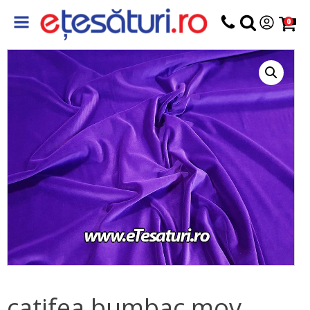
0
catifea bumbac mov