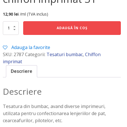
12,90
lei
/ml (TVA inclus)
Cantitate
ADAUGĂ ÎN COȘ
chiffon
imprimat
31
Adauga la favorite
SKU:
2787
Categorii:
Tesaturi bumbac
,
Chiffon
imprimat
Descriere
Descriere
Tesatura din bumbac, avand diverse imprimeuri,
utilizata pentru confectionarea lenjeriilor de pat,
cearceafurilor, pilotelor, etc.