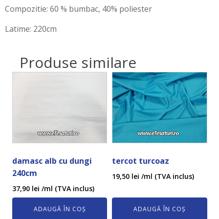
Compozitie: 60 % bumbac, 40% poliester
Latime: 220cm
Produse similare
damasc alb cu dungi
tercot turcoaz
240cm
19,50
lei
/ml (TVA inclus)
37,90
lei
/ml (TVA inclus)
ADAUGĂ ÎN COȘ
ADAUGĂ ÎN COȘ