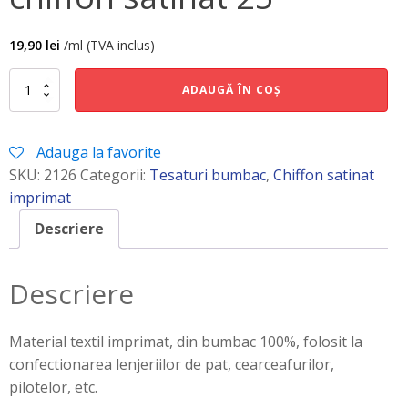
19,90
lei
/ml (TVA inclus)
Cantitate
ADAUGĂ ÎN COȘ
chiffon
satinat
25
Adauga la favorite
SKU:
2126
Categorii:
Tesaturi bumbac
,
Chiffon satinat
imprimat
Descriere
Descriere
Material textil imprimat, din bumbac 100%, folosit la
confectionarea lenjeriilor de pat, cearceafurilor,
pilotelor, etc.