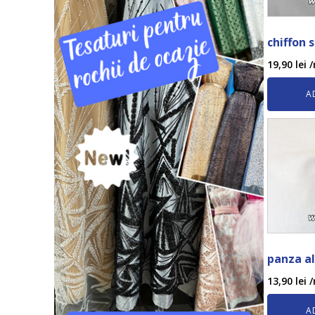
chiffon 
19,90
lei
/
A
panza a
13,90
lei
/
A