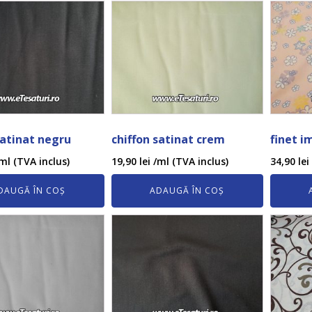
satinat negru
chiffon satinat crem
finet i
ml (TVA inclus)
19,90
lei
/ml (TVA inclus)
34,90
lei
DAUGĂ ÎN COȘ
ADAUGĂ ÎN COȘ