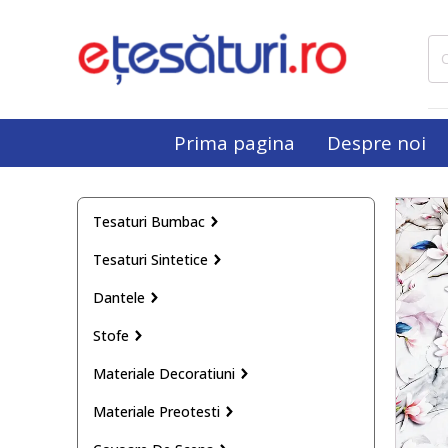
Cau
dup
Prima pagina
Despre noi
Tesaturi Bumbac
Tesaturi Sintetice
Dantele
Stofe
Materiale Decoratiuni
Materiale Preotesti