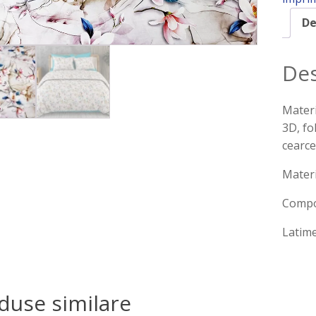
De
Des
Materi
3D, fo
cearcea
Materi
Compo
Latim
duse similare