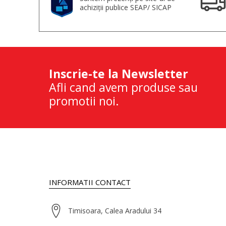
achiziții publice SEAP/ SICAP
Inscrie-te la Newsletter
Afli cand avem produse sau
promotii noi.
INFORMATII CONTACT
Timisoara, Calea Aradului 34