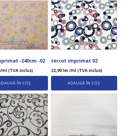
mprimat -240cm -02
tercot imprimat 02
/ml (TVA inclus)
22,90
lei
/ml (TVA inclus)
ADAUGĂ ÎN COȘ
ADAUGĂ ÎN COȘ