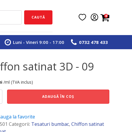
0
CAUTĂ
Luni - Vineri 9:00 - 17:00
0732 478 433
iffon satinat 3D - 09
ei
/ml (TVA inclus)
e
ADAUGĂ ÎN COȘ
auga la favorite
501
Categorii:
Tesaturi bumbac
,
Chiffon satinat
mat