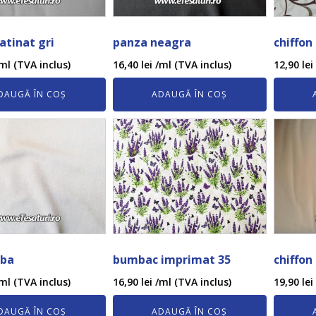
satinat gri
panza neagra
chiffon
ml (TVA inclus)
16,40
lei
/ml (TVA inclus)
12,90
lei
DAUGĂ ÎN COȘ
ADAUGĂ ÎN COȘ
lba
bumbac imprimat 35
chiffon
ml (TVA inclus)
16,90
lei
/ml (TVA inclus)
19,90
lei
DAUGĂ ÎN COȘ
ADAUGĂ ÎN COȘ