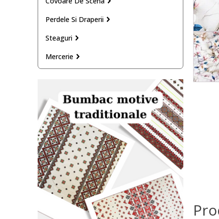
Covoare De Scena
Perdele Si Draperii
Steaguri
Mercerie
Pro