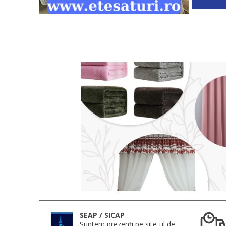
SEAP / SICAP
Suntem prezenți pe site-ul de