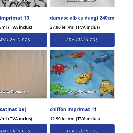
 imprimat 13
damasc alb cu dungi 240cm
/ml (TVA inclus)
37,90
lei
/ml (TVA inclus)
ADAUGĂ ÎN COȘ
ADAUGĂ ÎN COȘ
 satinat bej
chiffon imprimat 11
/ml (TVA inclus)
12,90
lei
/ml (TVA inclus)
ADAUGĂ ÎN COȘ
ADAUGĂ ÎN COȘ