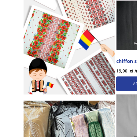
chiffon 
19,90
lei
/
A