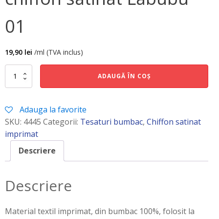
01
19,90
lei
/ml (TVA inclus)
Cantitate
ADAUGĂ ÎN COȘ
chiffon
satinat
Labubu
Adauga la favorite
01
SKU:
4445
Categorii:
Tesaturi bumbac
,
Chiffon satinat
imprimat
Descriere
Descriere
Material textil imprimat, din bumbac 100%, folosit la