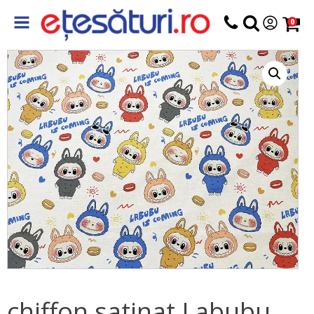
0
chiffon satinat Labubu