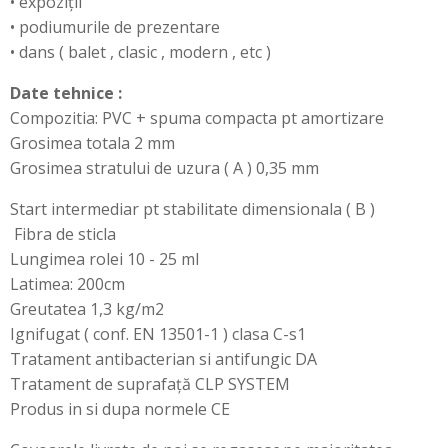
• expoziții
• podiumurile de prezentare
• dans ( balet , clasic , modern , etc )
Date tehnice :
Compozitia: PVC + spuma compacta pt amortizare
Grosimea totala 2 mm
Grosimea stratului de uzura ( A ) 0,35 mm
Start intermediar pt stabilitate dimensionala ( B )
Fibra de sticla
Lungimea rolei 10 - 25 ml
Latimea: 200cm
Greutatea 1,3 kg/m2
Ignifugat ( conf. EN 13501-1 ) clasa C-s1
Tratament antibacterian si antifungic DA
Tratament de suprafață CLP SYSTEM
Produs in si dupa normele CE