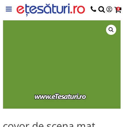
0
covor de scena mat