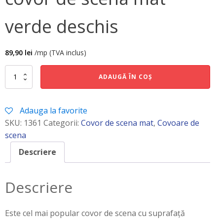
verde deschis
89,90
lei
/mp (TVA inclus)
Cantitate
ADAUGĂ ÎN COȘ
covor
de
scena
Adauga la favorite
mat
verde
SKU:
1361
Categorii:
Covor de scena mat
,
Covoare de
deschis
scena
Descriere
Descriere
Este cel mai popular covor de scena cu suprafață