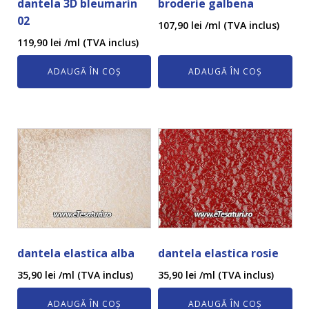
dantela 3D bleumarin
broderie galbena
02
107,90
lei
/ml (TVA inclus)
119,90
lei
/ml (TVA inclus)
ADAUGĂ ÎN COȘ
ADAUGĂ ÎN COȘ
dantela elastica alba
dantela elastica rosie
35,90
lei
/ml (TVA inclus)
35,90
lei
/ml (TVA inclus)
ADAUGĂ ÎN COȘ
ADAUGĂ ÎN COȘ