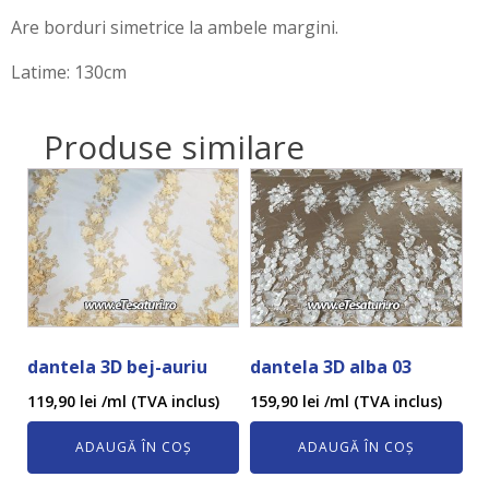
Are borduri simetrice la ambele margini.
Latime: 130cm
Produse similare
dantela 3D bej-auriu
dantela 3D alba 03
119,90
lei
/ml (TVA inclus)
159,90
lei
/ml (TVA inclus)
ADAUGĂ ÎN COȘ
ADAUGĂ ÎN COȘ