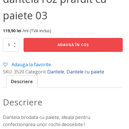
paiete 03
119,90
lei
/ml (TVA inclus)
Cantitate
ADAUGĂ ÎN COȘ
dantela
roz
prafuit
Adauga la favorite
cu
paiete
SKU:
3520
Categorii:
Dantele
,
Dantele cu paiete
03
Descriere
Descriere
Dantela brodata cu paiete, ideala pentru
confectionarea unor rochii deosebite !