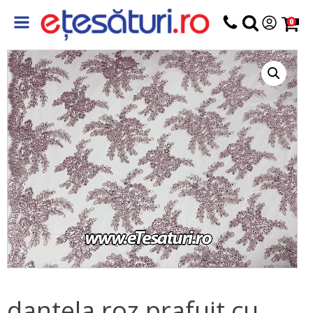
0
dantela roz prafuit cu