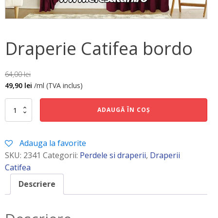
Draperie Catifea bordo
64,00
lei
49,90
lei
/ml (TVA inclus)
Cantitate
ADAUGĂ ÎN COȘ
Draperie
Catifea
bordo
Adauga la favorite
SKU:
2341
Categorii:
Perdele si draperii
,
Draperii
Catifea
Descriere