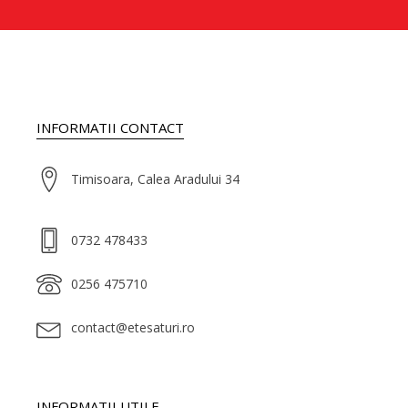
INFORMATII CONTACT
Timisoara, Calea Aradului 34
0732 478433
0256 475710
contact@etesaturi.ro
INFORMATII UTILE