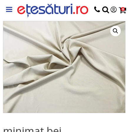
0
minimat bej