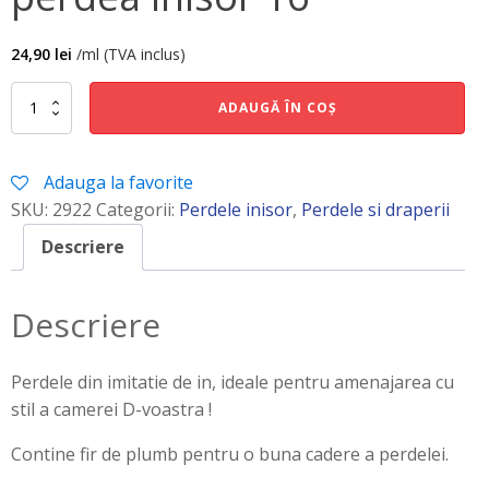
24,90
lei
/ml (TVA inclus)
Cantitate
ADAUGĂ ÎN COȘ
perdea
inisor
16
Adauga la favorite
SKU:
2922
Categorii:
Perdele inisor
,
Perdele si draperii
Descriere
Descriere
Perdele din imitatie de in, ideale pentru amenajarea cu
stil a camerei D-voastra !
Contine fir de plumb pentru o buna cadere a perdelei.