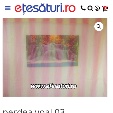
0
perdea voal 03