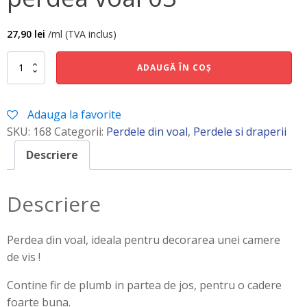
27,90
lei
/ml (TVA inclus)
Cantitate
ADAUGĂ ÎN COȘ
perdea
voal
03
Adauga la favorite
SKU:
168
Categorii:
Perdele din voal
,
Perdele si draperii
Descriere
Descriere
Perdea din voal, ideala pentru decorarea unei camere
de vis !
Contine fir de plumb in partea de jos, pentru o cadere
foarte buna.