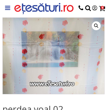
0
perdea voal 02