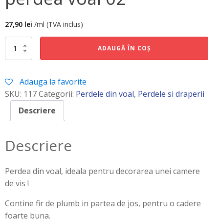
27,90
lei
/ml (TVA inclus)
Cantitate
ADAUGĂ ÎN COȘ
perdea
voal
02
Adauga la favorite
SKU:
117
Categorii:
Perdele din voal
,
Perdele si draperii
Descriere
Descriere
Perdea din voal, ideala pentru decorarea unei camere
de vis !
Contine fir de plumb in partea de jos, pentru o cadere
foarte buna.