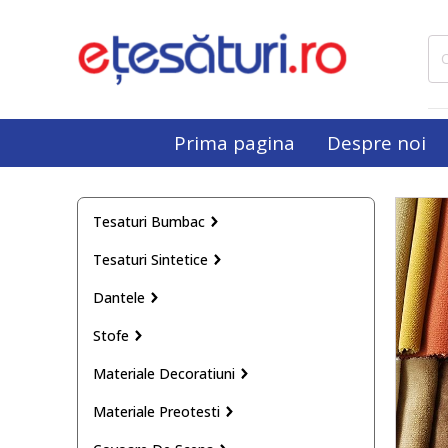
Cau
dup
Prima pagina
Despre noi
Tesaturi Bumbac
Tesaturi Sintetice
Dantele
Stofe
Materiale Decoratiuni
Materiale Preotesti