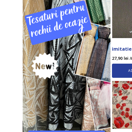
imitatie
27,90
lei
/
A