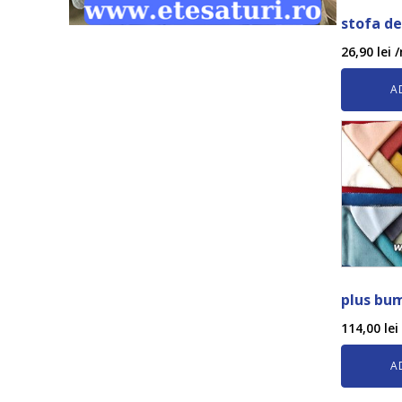
stofa de
26,90
lei
/
A
plus bum
114,00
lei
A