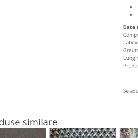
Date 
Compo
Latim
Greuta
Lungim
Produ
Se adu
duse similare