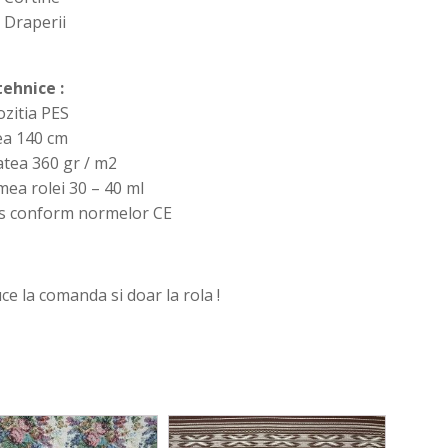
Draperii
tehnice :
zitia PES
ea 140 cm
tea 360 gr / m2
ea rolei 30 – 40 ml
s conform normelor CE
ce la comanda si doar la rola !