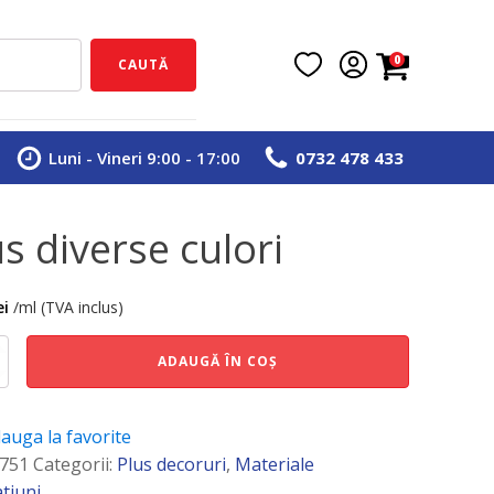
0
CAUTĂ
Luni - Vineri 9:00 - 17:00
0732 478 433
us diverse culori
ei
/ml (TVA inclus)
e
ADAUGĂ ÎN COȘ
auga la favorite
751
Categorii:
Plus decoruri
,
Materiale
tiuni