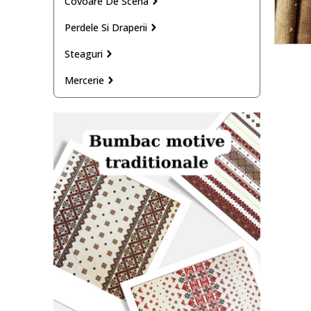
Covoare De Scena
Perdele Si Draperii
Steaguri
Mercerie