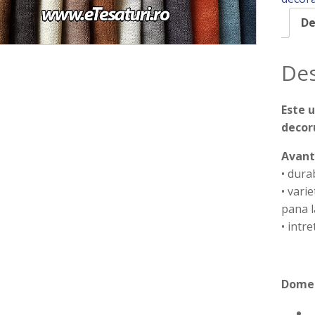
De
Des
Este 
decor
Avant
• durab
• varie
pana 
• intr
Domen