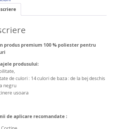
scriere
criere
un produs premium 100 % poliester pentru
uri
ajele produsului:
ilitate,
tate de culori : 14 culori de baza : de la bej deschis
la negru
etinere usoara
ii de aplicare recomandate :
Cortine