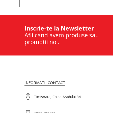
Inscrie-te la Newsletter
Afli cand avem produse sau
promotii noi.
INFORMATII CONTACT
Timisoara, Calea Aradului 34