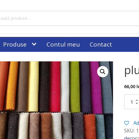
tă
ă:
Produse
Contul meu
Contact
pl
66,00
l
Cantitat
plus
diverse
culori
Ad
SKU:
1
decora