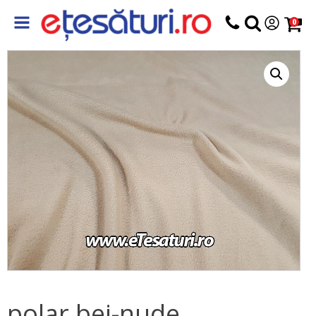
0
polar bej-nude