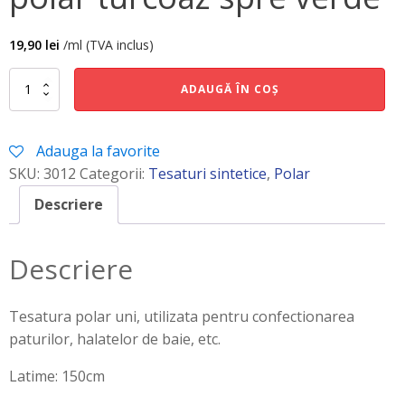
19,90
lei
/ml (TVA inclus)
Cantitate
ADAUGĂ ÎN COȘ
polar
turcoaz
spre
Adauga la favorite
verde
SKU:
3012
Categorii:
Tesaturi sintetice
,
Polar
Descriere
Descriere
Tesatura polar uni, utilizata pentru confectionarea
paturilor, halatelor de baie, etc.
Latime: 150cm