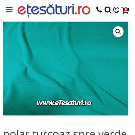
0
polar turcoaz spre verde