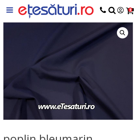
0
poplin bleumarin