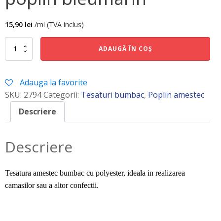
15,90
lei
/ml (TVA inclus)
Cantitate
ADAUGĂ ÎN COȘ
poplin
bleumarin
Adauga la favorite
SKU:
2794
Categorii:
Tesaturi bumbac
,
Poplin amestec
Descriere
Descriere
Tesatura amestec bumbac cu polyester, ideala in realizarea
camasilor sau a altor confectii.