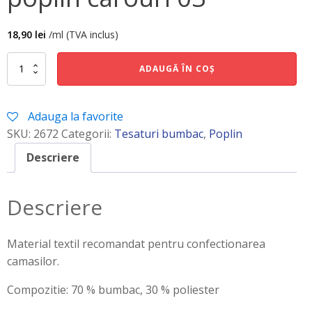
18,90
lei
/ml (TVA inclus)
Cantitate
ADAUGĂ ÎN COȘ
poplin
carouri
03
Adauga la favorite
SKU:
2672
Categorii:
Tesaturi bumbac
,
Poplin
Descriere
Descriere
Material textil recomandat pentru confectionarea
camasilor.
Compozitie: 70 % bumbac, 30 % poliester