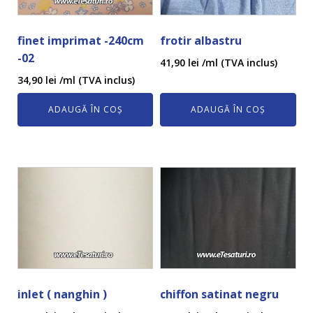
finet imprimat -240cm
frotir albastru
-02
41,90
lei
/ml (TVA inclus)
34,90
lei
/ml (TVA inclus)
ADAUGĂ ÎN COȘ
ADAUGĂ ÎN COȘ
inlet ( nanghin )
chiffon satinat negru