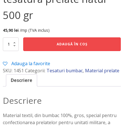
500 gr
45,90
lei
/mp (TVA inclus)
Cantitate
ADAUGĂ ÎN COȘ
tesatura
prelate
natur
Adauga la favorite
500
gr
SKU:
1451
Categorii:
Tesaturi bumbac
,
Material prelate
Descriere
Descriere
Material textil, din bumbac 100%, gros, special pentru
confectionarea prelatelor pentru unitati militare, a