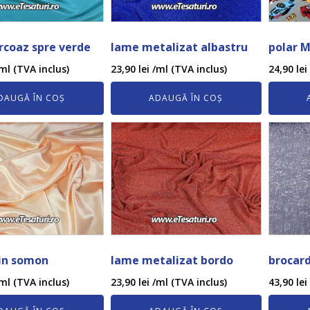
rcoaz spre verde
lame metalizat albastru
polar 
ml (TVA inclus)
23,90
lei
/ml (TVA inclus)
24,90
lei
DAUGĂ ÎN COȘ
ADAUGĂ ÎN COȘ
tin somon
lame metalizat bordo
brocar
ml (TVA inclus)
23,90
lei
/ml (TVA inclus)
43,90
lei