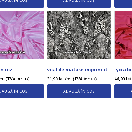
DAUGĂ ÎN COȘ
ADAUGĂ ÎN COȘ
in roz
voal de matase imprimat
lycra b
ml (TVA inclus)
31,90
lei
/ml (TVA inclus)
46,90
lei
DAUGĂ ÎN COȘ
ADAUGĂ ÎN COȘ