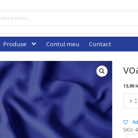
tă
ă:
Produse
Contul meu
Contact
vo
13,90
l
Cantitat
voal
bleumar
Ad
SKU:
4