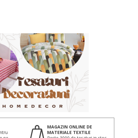
MAGAZIN ONLINE DE
ntru
MATERIALE TEXTILE
te pe
Peste 3000 de tesaturi in stoc