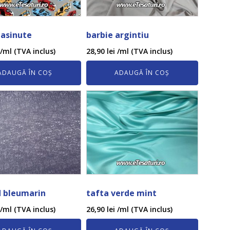
Masinute
barbie argintiu
/ml (TVA inclus)
28,90
lei
/ml (TVA inclus)
ADAUGĂ ÎN COȘ
ADAUGĂ ÎN COȘ
d bleumarin
tafta verde mint
/ml (TVA inclus)
26,90
lei
/ml (TVA inclus)