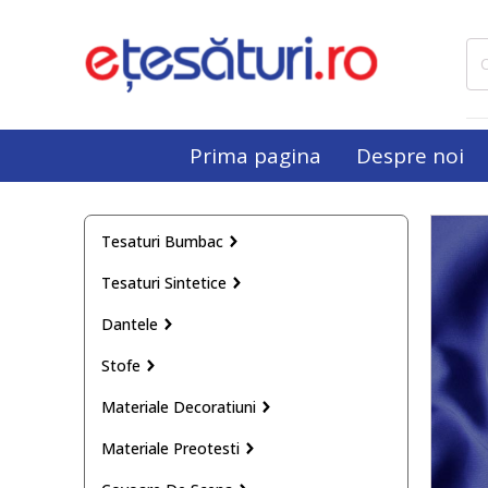
Cau
dup
Prima pagina
Despre noi
Tesaturi Bumbac
Tesaturi Sintetice
Dantele
Stofe
Materiale Decoratiuni
Materiale Preotesti