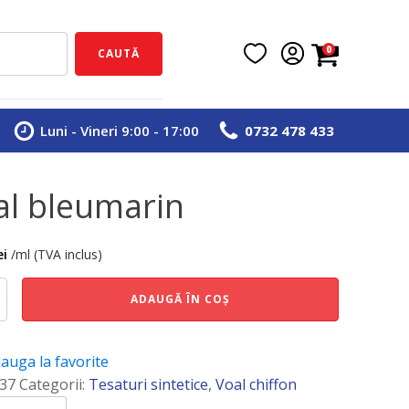
0
CAUTĂ
Luni - Vineri 9:00 - 17:00
0732 478 433
al bleumarin
ei
/ml (TVA inclus)
e
ADAUGĂ ÎN COȘ
in
auga la favorite
37
Categorii:
Tesaturi sintetice
,
Voal chiffon