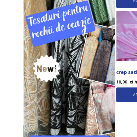
A
crep sat
10,90
lei
/
A