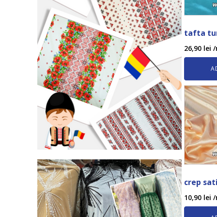
tafta tu
26,90
lei
/
A
crep sa
10,90
lei
/