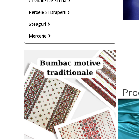
Covoare De Scena
Perdele Si Draperii
Steaguri
Mercerie
Pro