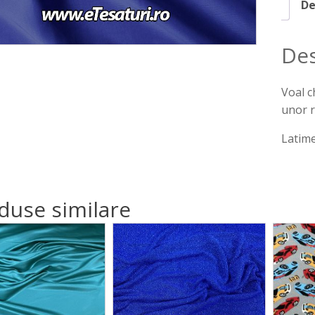
De
Des
Voal c
unor r
Latim
duse similare