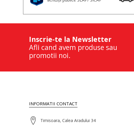
Inscrie-te la Newsletter
Afli cand avem produse sau
promotii noi.
INFORMATII CONTACT
Timisoara, Calea Aradului 34