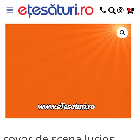
0
covor de scena lucios