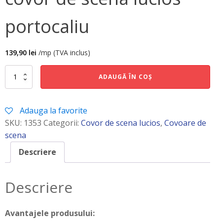
portocaliu
139,90
lei
/mp (TVA inclus)
Cantitate
ADAUGĂ ÎN COȘ
covor
de
scena
Adauga la favorite
lucios
portocaliu
SKU:
1353
Categorii:
Covor de scena lucios
,
Covoare de
scena
Descriere
Descriere
Avantajele produsului: