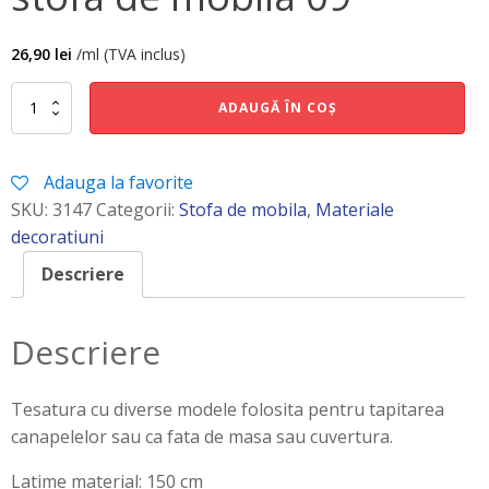
26,90
lei
/ml (TVA inclus)
Cantitate
ADAUGĂ ÎN COȘ
stofa
de
mobila
Adauga la favorite
09
SKU:
3147
Categorii:
Stofa de mobila
,
Materiale
decoratiuni
Descriere
Descriere
Tesatura cu diverse modele folosita pentru tapitarea
canapelelor sau ca fata de masa sau cuvertura.
Latime material: 150 cm